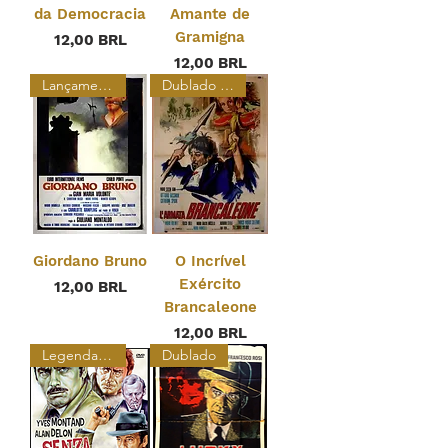
da Democracia
Amante de
Gramigna
Prezzo
12,00 BRL
Prezzo
12,00 BRL
Lançamento Legendado
Dublado e Legendado
Giordano Bruno
O Incrível
Exército
Prezzo
12,00 BRL
Brancaleone
Prezzo
12,00 BRL
Legendado
Dublado