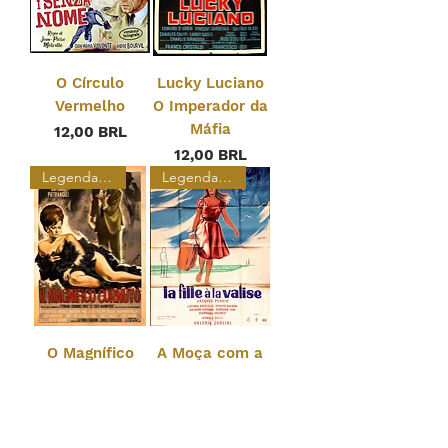
O Círculo
Lucky Luciano
Vermelho
O Imperador da
Máfia
Prezzo
12,00 BRL
Prezzo
12,00 BRL
Legendado
Legendado
O Magnífico
A Moça com a
Traído
Valise
Prezzo
Prezzo
12,00 BRL
12,00 BRL
Legendado
Legendado