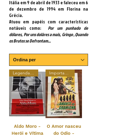
Itália em
9 de abril
de 1933 e faleceu em
6
de dezembro
de
1994 em Florina na
Grécia.
Atuou em papéis com características
notáveis como:
Por um punhado de
dólares,
Por uns doláres a mais,
Gringo
,
Quando
os Brutos se Defrontam...
Legendado
Importado Original
Aldo Moro -
O Amor nasceu
Herói e Vítima
do Odio -