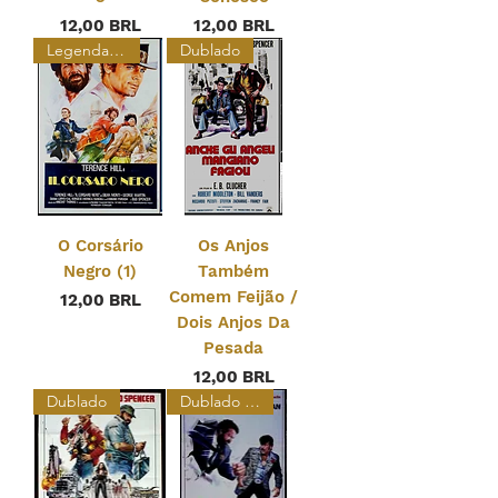
Prezzo
Prezzo
12,00 BRL
12,00 BRL
Legendado
Dublado
O Corsário
Os Anjos
Negro (1)
Também
Comem Feijão /
Prezzo
12,00 BRL
Dois Anjos Da
Pesada
Prezzo
12,00 BRL
Dublado
Dublado e Legendado