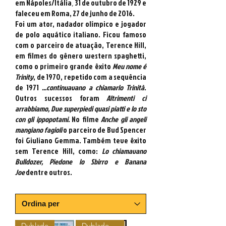
em Nápoles/Itália
31 de outubro de 1929 e
,
faleceu em Roma, 27 de junho de 2016.
Foi um ator, nadador olímpico e jogador
de polo aquático italiano. Ficou famoso
com o parceiro de atuação,
Terence Hill
,
em filmes do gênero
western spaghetti
,
como o primeiro grande êxito
Meu nome é
Trinity
, de 1970, repetido com a sequência
de 1971
...continuavano a chiamarlo Trinità
.
Outros sucessos foram
Altrimenti ci
arrabbiamo, Due superpiedi quasi piatti e Io sto
con gli ippopotami.
No filme
Anche gli angeli
mangiano fagioli
o parceiro de Bud Spencer
foi Giuliano Gemma. Também teve êxito
sem Terence Hill, como:
Lo chiamavano
Bulldozer, Piedone lo Sbirro e Banana
Joe
dentre outros.
Dublado
Dublado e Legendado