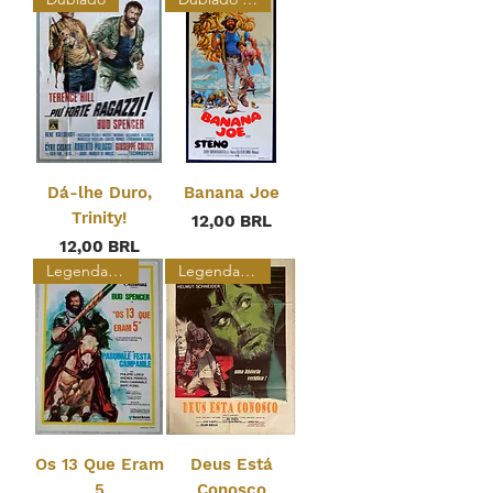
Dá-lhe Duro,
Banana Joe
Trinity!
Prezzo
12,00 BRL
Prezzo
12,00 BRL
Legendado Restaurado
Legendado
Os 13 Que Eram
Deus Está
5
Conosco